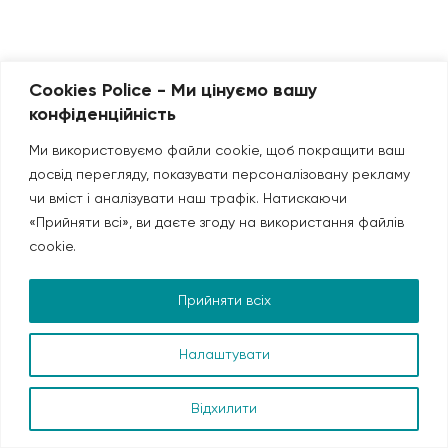
Cookies Police - Ми цінуємо вашу
конфіденційність
Ми використовуємо файли cookie, щоб покращити ваш
ПОСЛУГИ:
досвід перегляду, показувати персоналізовану рекламу
чи вміст і аналізувати наш трафік. Натискаючи
ВИСТАВКОВІ СТЕНДИ В УКРАЇНІ ТА ЗА КОРДОНОМ
ОФОРМЛЕННЯ ТОРГОВИХ ПЛОЩ
«Прийняти всі», ви даєте згоду на використання файлів
ВИРОБНИЦТВО МЕБЛІВ
cookie.
ОРЕНДА МЕБЛІВ ТА ОБЛАДНАННЯ
Прийняти всіх
Copyright © 2026 Expoline
Правова інформація
Налаштувати
Зв’яжіться з нами
Відхилити
Open