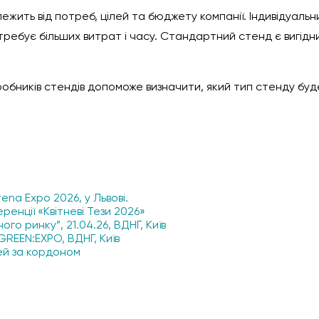
ежить від потреб, цілей та бюджету компанії. Індивідуал
потребує більших витрат і часу. Стандартний стенд є вигід
обників стендів допоможе визначити, який тип стенду бу
ena Expo 2026, у Львові.
енції «Квітневі Тези 2026»
го ринку”, 21.04.26, ВДНГ, Київ
REEN:EXPO, ВДНГ, Київ
ей за кордоном