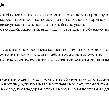
ів
ють більших фінансових інвестицій, а стандартні пропонуют
використання швидше, що зручно при стиснених термінах.
авдяки унікальності, привертають більше уваги.
вністю відображають бренд, тоді як стандартні обмежуют
відуальні стенди особливо корисні на важливих заходах, де
ь включити технічні рішення або інтерактивні елементи.
ий стенд стає ефективним інструментом для зміцнення імідж
имальним рішенням для компаній з обмеженими фінансовим
ь у виставці було прийняте в останній момент, стандартн
них подіях стандартні стенди можуть бути достатніми для