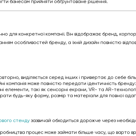
гти бізнесам прийняти обґрунтоване рішення.
о для конкретної компанії. Він відображає бренд, корпора
ванням особливостей бренду, а їхній дизайн повністю відпо
овторно, виділяється серед інших і привертає до себе біль
айні компанія може повністю передати ідентичність бренду:
ні елементи, такі як сенсорні екрани, VR- та AR-технології
рати будь-яку форму, розмір та матеріали для повної адапт
ового стенду
зазвичай обходиться дорожче через необхідні
виробництва процес може займати більше часу, що варто вр