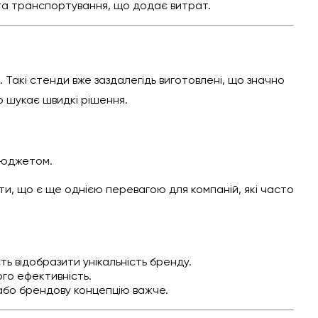
я та транспортування, що додає витрат.
Такі стенди вже заздалегідь виготовлені, що значно
о шукає швидкі рішення.
 бюджетом.
ати, що є ще однією перевагою для компаній, які часто
ь відобразити унікальність бренду.
ого ефективність.
 або брендову концепцію важче.