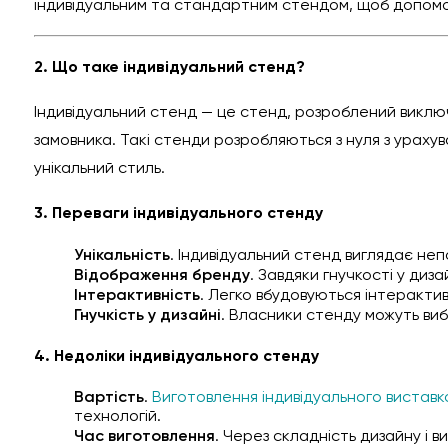
індивідуальним та стандартним стендом, щоб допомо
2. Що таке індивідуальний стенд?
Індивідуальний стенд — це стенд, розроблений виключн
замовника. Такі стенди розробляються з нуля з ураху
унікальний стиль.
3. Переваги індивідуального стенду
Унікальність
. Індивідуальний стенд виглядає неп
Відображення бренду
. Завдяки гнучкості у диз
Інтерактивність
. Легко вбудовуються інтерактив
Гнучкість у дизайні
. Власники стенду можуть виб
4. Недоліки індивідуального стенду
Вартість
.
Виготовлення індивідуального виставк
технологій.
Час виготовлення
. Через складність дизайну і 