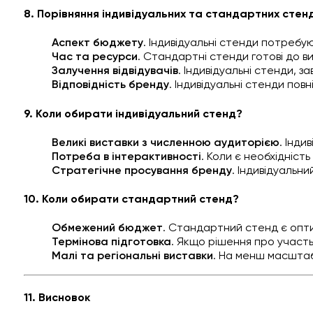
8. Порівняння індивідуальних та стандартних стенд
Аспект бюджету
. Індивідуальні стенди потребу
Час та ресурси
. Стандартні стенди готові до 
Залучення відвідувачів
. Індивідуальні стенди, з
Відповідність бренду
. Індивідуальні стенди по
9. Коли обирати індивідуальний стенд?
Великі виставки з численною аудиторією
. Інди
Потреба в інтерактивності
. Коли є необхідніст
Стратегічне просування бренду
. Індивідуальн
10. Коли обирати стандартний стенд?
Обмежений бюджет
. Стандартний стенд є опт
Термінова підготовка
. Якщо рішення про участ
Малі та регіональні виставки
. На менш масштаб
11. Висновок