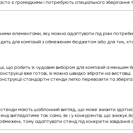
 часто є громіздкими і потребують спеціального зберіганн
ими елементами, яку можна адаптувати під різні потреби. 
одять для компаній з обмеженим бюджетом або для тих, хт
ші, що робить їх чудовим вибором для компаній із меншим
конструкції вже готові, їх можна швидко зібрати на виставці.
конструкції стандартні стенди легко перевозити та зберіг
 стенди мають шаблонний вигляд, що може знизити здатніст
тенд виглядатиме так само, як і у конкурентів, що знижує й
н обмежені, тому адаптувати стенд під конкретні завдання