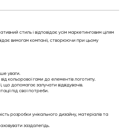
тивний стиль і відповідає усім маркетинговим цілям
відає вимогам компанії, створюючи при цьому
ше уваги.
 від кольорової гами до елементів логотипу.
, що допомагає залучати відвідувачів.
ації під свої потреби.
сть розробки унікального дизайну, матеріалів та
аховувати заздалегідь.