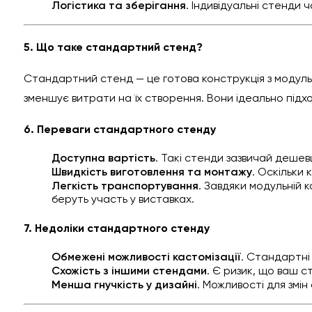
Логістика та зберігання
. Індивідуальні стенди
5. Що таке стандартний стенд?
Стандартний стенд — це готова конструкція з модульн
зменшує витрати на їх створення. Вони ідеально підх
6. Переваги стандартного стенду
Доступна вартість
. Такі стенди зазвичай дешев
Швидкість виготовлення та монтажу
. Оскільки 
Легкість транспортування
. Завдяки модульній 
беруть участь у виставках.
7. Недоліки стандартного стенду
Обмежені можливості кастомізації
. Стандартні
Схожість з іншими стендами
. Є ризик, що ваш с
Менша гнучкість у дизайні
. Можливості для змі