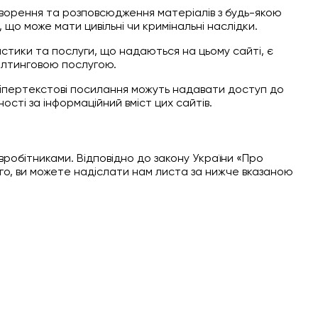
ворення та розповсюдження матеріалів з будь-якою
о може мати цивільні чи кримінальні наслідки.
стики та послуги, що надаються на цьому сайті, є
салтинговою послугою.
. Гіпертекстові посилання можуть надавати доступ до
ості за інформаційний вміст цих сайтів.
півробітниками. Відповідно до закону України «Про
ого, ви можете надіслати нам листа за нижче вказаною