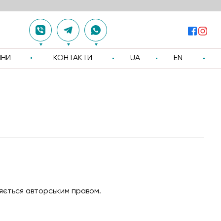
ИНИ
КОНТАКТИ
UA
EN
няється авторським правом.