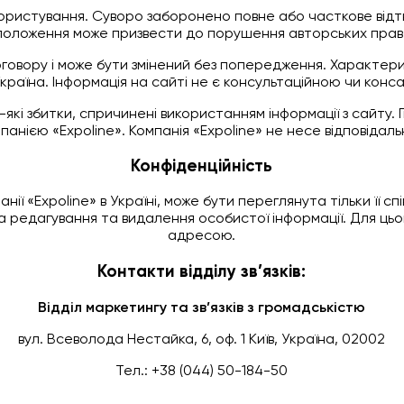
ористування. Суворо заборонено повне або часткове відт
положення може призвести до порушення авторських прав, щ
говору і може бути змінений без попередження. Характери
Україна. Інформація на сайті не є консультаційною чи кон
дь-які збитки, спричинені використанням інформації з сайту
панією «Expoline». Компанія «Expoline» не несе відповідальн
Конфіденційність
нії «Expoline» в Україні, може бути переглянута тільки її с
на редагування та видалення особистої інформації. Для ць
адресою.
Контакти відділу зв’язків:
Відділ маркетингу та зв’язків з громадськістю
вул. Всеволода Нестайка, 6, оф. 1 Київ, Україна, 02002
Тел.: +38 (044) 50-184-50